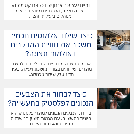
דמיינו לעצמכם ארגון שבו כל פרויקט מתנהל
בצורה חלקה, הסיכונים מזוהים מראש
ומנוהלים ביעילות, והצ...
כיצד שילוב אלמנטים חכמים
משפר את חוויית המבקרים
באולמות תצוגה?
מהי נוֹחוּת בנסיעות?
אולמות תצוגה מודרניים הם כלי חיוני להצגת
מוצרים ושירותים בצורה מושכת ויעילה. בעידן
משפחות מבלות זמן רב בנסיעות – בין אם עבור מצרכים, משחקי
הדיגיטלי, שילוב טכנולוג...
ספורט, דייטים, שיעורי מוזיקה או רסיטל ריקודים. לכן משפחות
זקוקות לפרקטיות וידידותיות למשתמש בבחירת רכב משפחתי.
כיצד לבחור את הצבעים
המכוניות של היום מתהדרות בשפע של תכונות נוחות שנועדו
הנכונים לפלסטיק בתעשייה?
להפוך את הנהיגה ואת חיי הנוסעים שלה לפשוטים יותר, החל
מרכיבים סטנדרטיים כמו דלתות חשמליות וכלה ברכיבים מיוחדים
בחירת הצבעים הנכונים למוצרי פלסטיק היא
יותר כמו מערכות אקלים רב-אזוריות.
חיונית בתעשייה. עם מגמות השוק המשתנות
במהירות והעדפות הצרכנ...
נהגים יכולים לפקוח את עיניהם על הכביש עם צגי ראש המקרינים